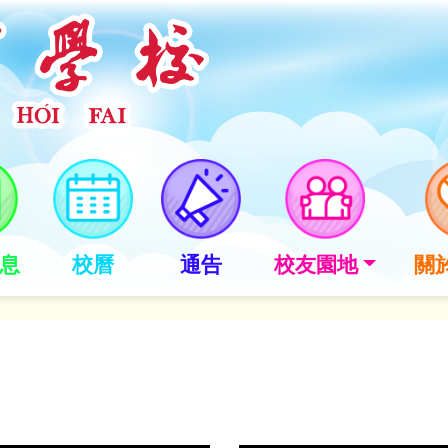
息
校曆
通告
校友園地
關