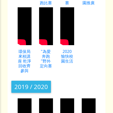
跑比賽
賽
園推廣
環保局
"為愛
2020
來校講
奔跑
愉快校
座 乾淨
"野外
園生活
回收齊
定向賽
參與
2019 / 2020