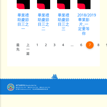
畢業禮
畢業禮
畢業禮
2018/2019
助慶節
助慶節
助慶節
畢業影
目三之
目三之
目三之
片_一
一
二
三
定要等
你
(current)
最
上
1
2
3
4
...
6
7
8
先
一
篇