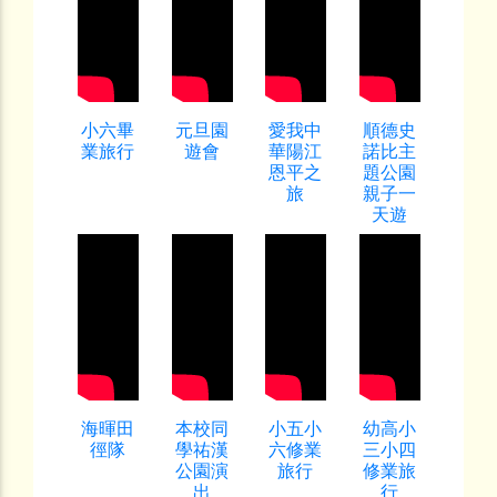
小六畢
元旦園
愛我中
順德史
業旅行
遊會
華陽江
諾比主
恩平之
題公園
旅
親子一
天遊
海暉田
本校同
小五小
幼高小
徑隊
學祐漢
六修業
三小四
公園演
旅行
修業旅
出
行