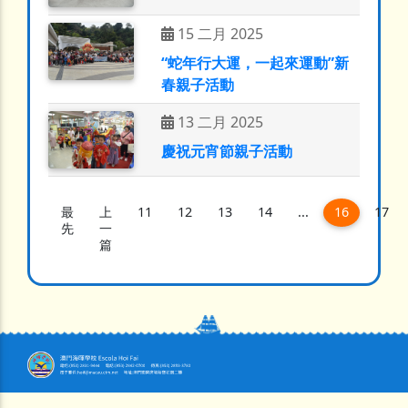
15 二月 2025
“蛇年行大運，一起來運動”新
春親子活動
13 二月 2025
慶祝元宵節親子活動
(current)
最
上
11
12
13
14
...
16
17
先
一
篇